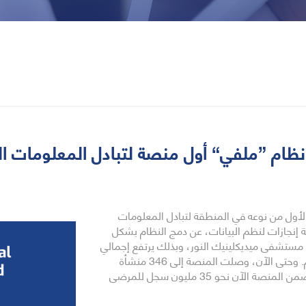
لأول من نوعه في المنطقة لتبادل المعلومات
 إنجازات لنظم البيانات، عن دمج النظام بشكل
ستشفى ميديكلينيك النور، وبذلك يرتفع إجمالي
عدد مستخدمي المنصة حالياً إلى أكثر من 15,000 مستخدم. وحتى الآن، وصلت المنصة إلى 346 منشأة
طبية، تمثل 60٪ من أسرة المستشفيات في أبوظبي، وتتضمن المنصة الآن نحو 35 مليون سجل للمرضى