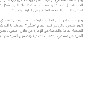
الصحية مثل "صحة" ومستشفى ميديكلينيك النور بشكل كامل.
لمشهد الرعاية الصحية المتطور في إمارة أبوظبي“.
ومن جانب آخر، قال الدكتور جاريث جوديير الرئيس التنفيذ
نكون ضمن أوائل من تبنوا نظام ”ملفّي“، وباعتبارنا أكبر 
الصحية العامة والخاصة في الإمارة من خلال ”ملفّي“. ومن 
المزيد من مقدمي الخدمات الصحية وتضمين المزيد من المعلو
وقال ديفيد هادلي، الرئيس التنفيذي لميديكلينيك الشرق ا
النور هو الأول من شبكتنا الذي ينضم إلى النظام، ونتطلع