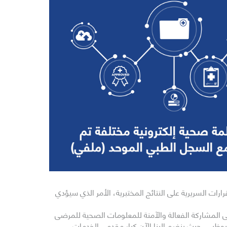
ن ”ملفّي“ في توفير نتائج المختبر كجزء من سجل ”ملفّي“، انطلاقاً من أهميته حيث تعتمد نحو 70٪ من القرارات السريرية على النتائج المختبرية، الأمر الذي سيؤدي
لى المشاركة الفعالة والآمنة للمعلومات الصحية للمرضى
بوظبي، حيث ينضم إلينا الآن كبار مقدمي الخدمات