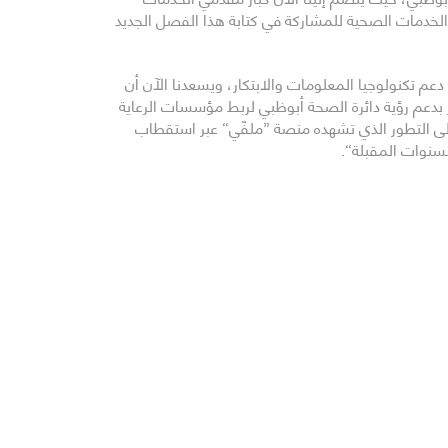
الخدمات الصحية للمشاركة في كتابة هذا الفصل الجديد
م تكنولوجيا المعلومات والابتكار، ويسعدنا الآن أن
 بدعم رؤية دائرة الصحة أبوظبي لربط مؤسسات الرعاية
 إلى التطور الذي تشهده منصة ”ملفّي“ عبر استقطاب
لسنوات المقبلة“.
يدكلينيك الكامل للمبادرة. ويعتبر مستشفى ميدكلينيك
ن والمرضى من جني فوائد هذا النظام“.
إخبارية
اشتراك