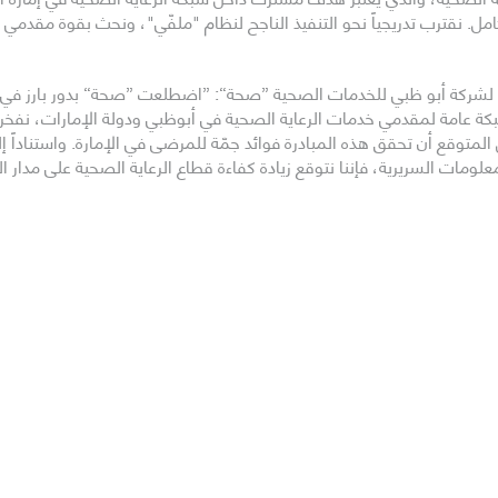
 نقترب تدريجياً نحو التنفيذ الناجح لنظام "ملفّي"، ونحث بقوة مقدمي 
ي لشركة أبو ظبي للخدمات الصحية ”صحة“: ”اضطلعت ”صحة“ بدور بارز في دع
شبكة عامة لمقدمي خدمات الرعاية الصحية في أبوظبي ودولة الإمارات، نفخر
المتوقع أن تحقق هذه المبادرة فوائد جمّة للمرضى في الإمارة. واستناداً
مات السريرية، فإننا نتوقع زيادة كفاءة قطاع الرعاية الصحية على مدار ا
لأوسط: ”نثمن جهود دائرة الصحة أبوظبي مع مبادرة ”ملفّي“، ونؤكد دعم م
 إلى الوصول قريباً إلى منشآتنا الأخرى في أبوظبي، حتى يتمكن المستخدمو
اشترك في نشرتنا ال
حول منصة ملفي
السياسات
المرضى
الوظائف
مقدمي الرعاية الصحية
اتصل بنا